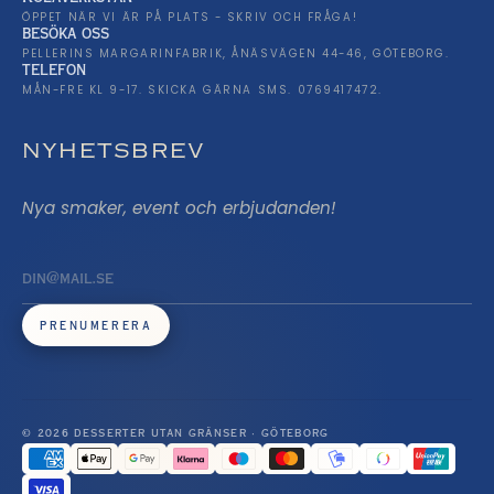
ÖPPET NÄR VI ÄR PÅ PLATS - SKRIV OCH FRÅGA!
besöka oss
PELLERINS MARGARINFABRIK, ÅNÄSVÄGEN 44-46, GÖTEBORG.
telefon
MÅN-FRE KL 9-17. SKICKA GÄRNA SMS. 0769417472.
NYHETSBREV
Nya smaker, event och erbjudanden!
PRENUMERERA
© 2026 DESSERTER UTAN GRÄNSER · GÖTEBORG